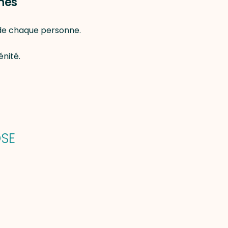
nes
 de chaque personne.
énité.
OSE