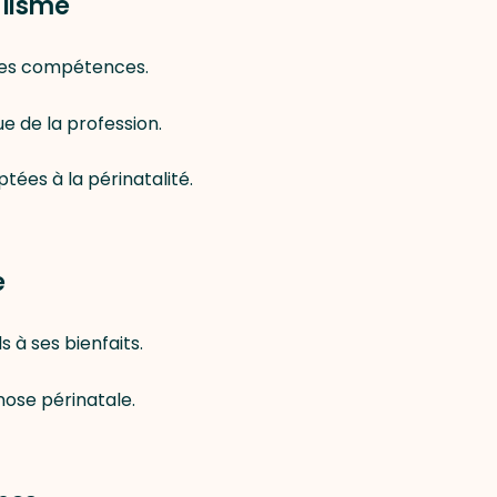
alisme
 ses compétences.
e de la profession.
es à la périnatalité.
e
 à ses bienfaits.
nose périnatale.