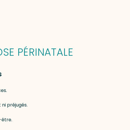
SE PÉRINATALE
s
es.
ni préjugés.
-être.